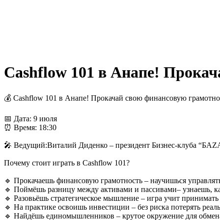
Cashflow 101 в Анапе! Прока
💰 Cashflow 101 в Анапе! Прокачай свою финансовую грамотно
📅 Дата: 9 июля
⏰ Время: 18:30
🎤 Ведущий:Виталий Диденко – президент Бизнес-клуба “БАZA
Почему стоит играть в Cashflow 101?
🔹 Прокачаешь финансовую грамотность – научишься управлять
🔹 Поймёшь разницу между активами и пассивами– узнаешь, ка
🔹 Разовьёшь стратегическое мышление – игра учит принимат
🔹 На практике освоишь инвестиции – без риска потерять реал
🔹 Найдёшь единомышленников – крутое окружение для обмен