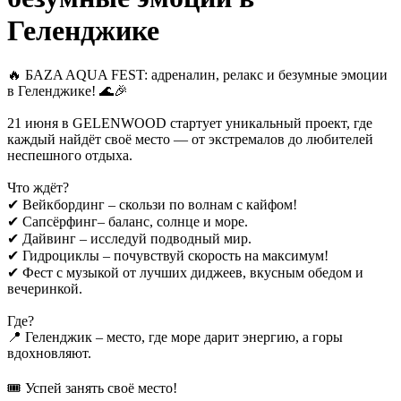
Геленджике
🔥 БАZA AQUA FEST: адреналин, релакс и безумные эмоции
в Геленджике! 🌊🎉
21 июня в GELENWOOD стартует уникальный проект, где
каждый найдёт своё место — от экстремалов до любителей
неспешного отдыха.
Что ждёт?
✔ Вейкбординг – скользи по волнам с кайфом!
✔ Сапсёрфинг– баланс, солнце и море.
✔ Дайвинг – исследуй подводный мир.
✔ Гидроциклы – почувствуй скорость на максимум!
✔ Фест с музыкой от лучших диджеев, вкусным обедом и
вечеринкой.
Где?
📍 Геленджик – место, где море дарит энергию, а горы
вдохновляют.
🎟 Успей занять своё место!